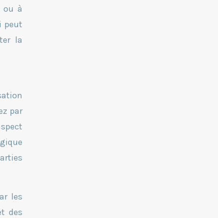
e ou à
i peut
ter la
sation
ez par
aspect
ogique
arties
ar les
et des