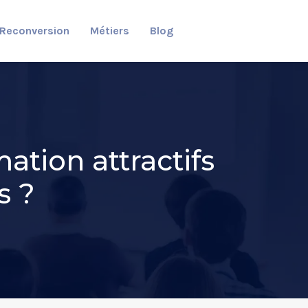
Reconversion
Métiers
Blog
tion attractifs
s ?