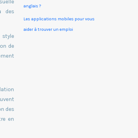
suelle
anglais ?
u des
Les applications mobiles pour vous
aider à trouver un emploi
 style
ion de
vement
dation
euvent
on des
tre en