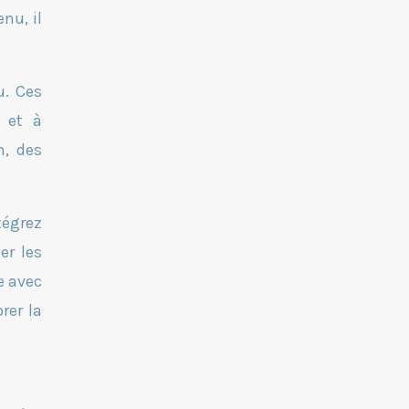
nu, il
u. Ces
s et à
n, des
tégrez
er les
e avec
rer la